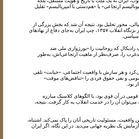
وب، ایران نه یک ملت با تاریخ و هویت مستقل، بلکه
نالیسم ارتجاعی» یا «هم‌دستی با امپریالیسم» تقلیل
الی، محور تحلیل بود. نتیجه آن شد که بخش بزرگی از
چپ، نه‌تنها با پروژه دولت–ملت مدرن در ایران همدل نشد، بلکه آن را مانعی بر سر راه «انقلاب جهانی» تلقی کرد. از همین‌رو، در بزنگاه انقلاب ۱۳۵۷، چپ ایران به‌جای دفاع از نهادهای
 سیاسی.
پ رادیکال که روحانیت را «بورژوازی ملی ضد
وی ضدغرب را، صرف‌نظر از ماهیت ارتجاعی‌اش، به‌طور
می‌کرد و هر سازش با واقعیت اجتماعی، «خیانت» تلقی
عمومی و نفی حقوق فردی را «تناقض‌های موقت»
 بود.
قومی در آن قوی بود، با الگوهای کلاسیک مبارزه
 می‌توان آن را در خدمت انقلاب به کار گرفت. نتیجه،
واقعیت، مسئولیت تاریخی آنان را پاک نمی‌کند. اشتباه،
مایش یک نظریه جهانی می‌دید. در این نگاه، اگر ایران