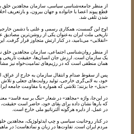
از منظر جامعه‌شناسی سیاسی، سازمان مجاهدین خلق به‌تد
قطع پیوند اعضا با خانواده و جهان بیرون، و بازتعریف اخ
شدن تلقی شد.
اوج این گسست، همکاری رسمی و علنی با دشمن خارجی بو
تاریخی ملت ایران به‌عنوان یکی از روشن‌ترین مصادیق عبو
«انقلابی» می‌نامید، در کنار ارتش متجاوز قرار گرفت. ای
از منظر روان‌شناسی اجتماعی، سازمان مجاهدین خلق نمو
یک سازمان است. ارزش جان انسان‌ها، حقیقت تاریخی و حت
همان منطقی است که در رژیم‌های تمامیت‌خواه نیز مشاهد
پس از سقوط صدام و انتقال سازمان به خارج از عراق، ا
خود، به لابی‌گری خارجی، تولید روایت‌های جعلی و تلاش
«بدیل» جا بزنند؛ تلاشی که همواره با مقاومت جامعه ایرا
در این‌جا، واژه «مجاهد» در شعار «ننگ بر سه فاسد» معنا
که بارها نشان داده برای بقای خود، حاضر است حقیقت،
در عمل، از دایره هرگونه آلترناتیو ملی خارج است.
در کنار روحانیت سیاسی و چپ ایدئولوژیک، مجاهدین خلق
مردم ایران است. تفاوت‌ها در زبان و نمادهاست؛ در ماه