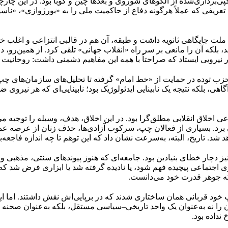
ی‌برداری‌شده از الگوهای شوروی و بعدها چین و کوبا بود. در این چارچ
عریفی که عملاً هرگونه دفاع از حاکمیت ملی را به «بورژوازی»، «ناسیو
ملت جایگاهی ثانویه داشت و طبقه، آن هم در قالبی انتزاعی و اغلب خی
نیرویی ایستاد که صراحتاً با همه این مفاهیم دشمنی داشت: روحانیت
 حزب توده در حمایت از «خط امام» گرفته تا تحلیل‌های سازمان‌های چ
گاهی، بلکه نتیجه یک نابینایی ایدئولوژیک بود؛ نابینایی‌ای که هر نیر
 اخلاق انقلابی مطلق‌گرا بود. در این اخلاق، هدف، وسیله را توجیه 
ن برد. بسیاری از فعالان چپ، سرکوب آزادی‌ها، حذف زنان از عرصه 
. تاریخ، البته، به‌سرعت نشان داد که این توهم تا چه اندازه فاجعه‌بار
ز دچار خطای بنیادین بود. جامعه‌ای که هنوز پیوندهای سنتی، مذهبی و 
وی اجتماعی پیچیده فهم شود، یا نادیده گرفته شد یا ابزاری فرض شد که
بلکه جوهر قدرت خود می‌دانست.
د قربانی همان ساختاری شدند که در برپایی‌اش نقش داشتند. اما این 
ن را نه به‌عنوان یک واحد تاریخی–سیاسی مستقل، بلکه به‌عنوان صحنه آز
نداده بود.