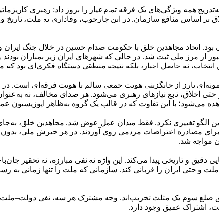
ریج همه ویژگی‌های یک فرقه تمام‌عیار را بروز داد: رهبری کاریزما
لاق بر اساس منافع سازمان. در این چارچوب، وفاداری به ملت، تاریخ و
د. اتحاد مجاهدین خلق با حکومت صدام حسین در خلال جنگ ایران و 
ر از مرز ملی ثبت شد. در حالی که شهرهای ایران زیر بمباران بودند و 
ن انتخاب، نه حاصل اجبار، بلکه نتیجه منطقی دستگاه فکری‌ای بود که م
نه‌ای بارز از جایگزینی هویت جمعی سالم با هویت فرقه‌ای است. در 
ی اخلاق، تابع نیازهای رهبری می‌شود. هر صدای مخالف، نه به‌عنوان 
ه می‌شود؛ با این تفاوت که در قالب یک گروه به‌ظاهر اپوزیسیون عمل
ین الگو تغییری نکرد. فقط میدان عمل عوض شد. مجاهدین خلق، به‌جا
 برای مصادره اعتراضات مردمی روی آوردند. در هر خیزش ملی، بدون د
ن مواجه شد.
یی دقیق و تاریخی پیدا می‌کند. این واژه نه نفی مبارزه، نه تحقیر جان
 ملت و حتی ایران را قربانی کند. سازمانی که ملت را تنها زمانی 
 ضلع سوم یک مثلث تخریب‌اند. وجه مشترک هر سه، نفی دولت–ملت مدر
یت، اشتراک عمیق وجود دارد.