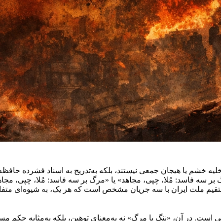
خلیه خشم یا هیجان جمعی نیستند، بلکه به‌تدریج به اسناد فشرده حافظه
گ بر سه فاسد: مُلا، چپی، مجاهد» یا «مرگ بر سه فاسد: مُلا، چپی، 
تقیم ملت ایران با سه جریان مشخص است که هر یک، به شیوه‌ای متفا
است. در آن، «ننگ یا مرگ» نه به‌معنای توهین، بلکه به‌مثابه حکم مسئ