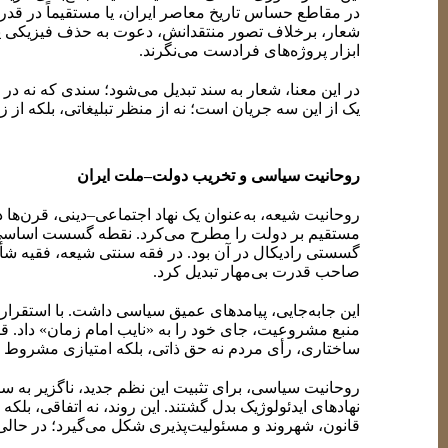
در مقاطع حساس تاریخ معاصر ایران، یا مستقیماً در قدر
شعار، برخلاف تصور منتقدانش، دعوت به حذف فیزیکی یا 
ابزار پروژه‌های فرادست می‌نگرند.
در این معنا، شعار به سند تبدیل می‌شود؛ سندی که نه در 
یک از این سه جریان است؛ نه از منظر تبلیغاتی، بلکه از زا
روحانیت سیاسی و تخریب دولت–ملت ایران
روحانیت شیعه، به‌عنوان یک نهاد اجتماعی–دینی، قرن‌ها
مستقیم بر دولت را مطرح می‌کرد. نقطه گسست اساسی، با 
گسستی رادیکال در آن بود. در فقه سنتی شیعه، فقیه شأ
صاحب قدرت بی‌مهار تبدیل کرد.
این جابه‌جایی، پیامدهای عمیق سیاسی داشت. با استقرار
منبع مشروعیت، جای خود را به «نایب امام زمان» داد. ق
ساختاری، رأی مردم نه حق ذاتی، بلکه امتیازی مشروط و 
روحانیت سیاسی، برای تثبیت این نظم جدید، ناگزیر به س
نهادهای ایدئولوژیک بدل گشتند. این روند، نه اتفاقی، بلک
قانون، شهروند و مسئولیت‌پذیری شکل می‌گیرد؛ در حا