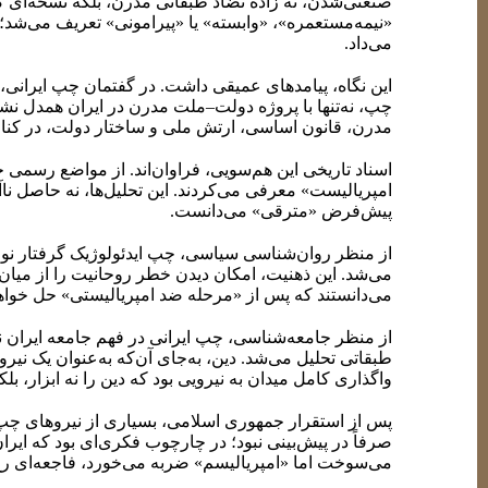
صنعتی‌شدن، نه زاده تضاد طبقاتی مدرن، بلکه نسخه‌ای کپ
«نیمه‌مستعمره»، «وابسته» یا «پیرامونی» تعریف می‌شد؛ ت
می‌داد.
این نگاه، پیامدهای عمیقی داشت. در گفتمان چپ ایرانی، 
مدرن، قانون اساسی، ارتش ملی و ساختار دولت، در کنار 
اسناد تاریخی این هم‌سویی، فراوان‌اند. از مواضع رسمی
امپریالیست» معرفی می‌کردند. این تحلیل‌ها، نه حاصل ناآ
پیش‌فرض «مترقی» می‌دانست.
از منظر روان‌شناسی سیاسی، چپ ایدئولوژیک گرفتار نوعی
می‌شد. این ذهنیت، امکان دیدن خطر روحانیت را از میا
می‌دانستند که پس از «مرحله ضد امپریالیستی» حل خواهد شد
از منظر جامعه‌شناسی، چپ ایرانی در فهم جامعه ایران نی
طبقاتی تحلیل می‌شد. دین، به‌جای آن‌که به‌عنوان یک نیر
واگذاری کامل میدان به نیرویی بود که دین را نه ابزار، 
پس از استقرار جمهوری اسلامی، بسیاری از نیروهای چپ خو
صرفاً در پیش‌بینی نبود؛ در چارچوب فکری‌ای بود که ایرا
می‌سوخت اما «امپریالیسم» ضربه می‌خورد، فاجعه‌ای رخ 