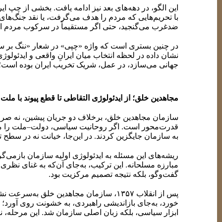
این الگو، در دهه‌های بعد نیز ادامه یافت. بخشی از چپ
با تحریم‌هایی که مردم را هدف می‌گرفت، یا نقد جنگ‌های 
ضدغرب می‌گنجید، حتی اگر مستقیماً در سرکوب مردم ا
در چنین بستری است که واژه «چپی» در شعار «ننگ بر سه ف
نشان داده در لحظه انتخاب میان ایرانِ واقعی و ایدئولوژ
جهانی می‌سازد، در عمل، شریک تخریب ایران بوده است؛ حت
مجاهدین خلق؛ از ایدئولوژی التقاطی تا قطع پیوند با ملت
سازمان مجاهدین خلق، برخلاف دو جریان پیشین، نه صرفا
قدرت‌محور است. اگر روحانیت سیاسی، دولت–ملت را مصاد
به سازمان جایگزین کردند. در این‌جا، خیانت نه در سطح ت
ریشه‌های این مسئله به ایدئولوژی اولیه سازمان بازمی‌گر
مبارزه مسلحانه. این ترکیب، به‌جای آن‌که به غنای نظری
گفت‌وگو، بلکه نتیجه تصمیم مرکزیت بود.
پس از انقلاب ۱۳۵۷، سازمان مجاهدین خل
خورد، به‌جای بازاندیشی راهبردی، به خشونت روی آورد؛ 
ابزار سیاسی، بلکه زبان اصلی سازمان شد. این مرحله، ن