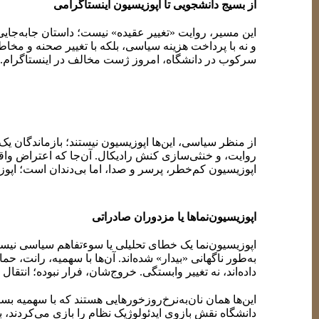
از بسیج دانشجویی تا اپوزیسیون اینستاگرامی
این مسیر، روایت «تغییر عقیده» نیست؛ داستان جابه‌جا
و نه با پرداخت هزینه سیاسی، بلکه با تغییر صحنه و مخا
سرکوب در دانشگاه، امروز ژست مخالف در اینستاگرام.
این افراد گذشته خود را «حذف» نمی‌کنند، بلکه آن را «دف
سرکوب دیده نمی‌شود. نه توضیحی درباره نقش‌شان، نه ع
احساسی، می‌خواهند خود را از صفر به اپوزیسیون تزریق کنن
از منظر سیاسی، این‌ها اپوزیسیون نیستند؛ بازماندگان 
روایت، و خنثی‌سازی کنش رادیکال. آن‌جا که اعتراض واقع
اپوزیسیون کم‌خطر، پرسر و صدا، اما بی‌دندان است؛ اپوزیس
اپوزیسیون‌نماها یا مزدوران صادراتی
اپوزیسیون‌نما یک خطای تحلیلی یا سوءتفاهم سیاسی نیست
به‌طور ناگهانی «بیدار» شده‌اند. آن‌ها با سهمیه، رانت، ح
داده‌اند، نه تغییر وابستگی. خروج‌شان، فرار نبوده؛ انتقا
این‌ها همان نان‌به‌نرخ‌روزخورهایی هستند که با سهمیه بس
دانشگاه نقش بازوی ایدئولوژیک نظام را بازی می‌کردند، ب