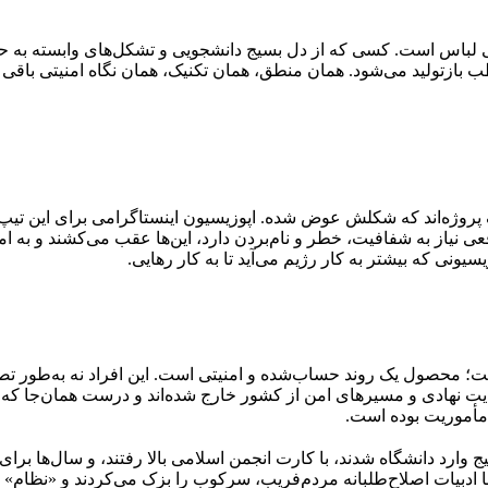
یی لباس است. کسی که از دل بسیج دانشجویی و تشکل‌های وابسته به 
طب بازتولید می‌شود. همان منطق، همان تکنیک، همان نگاه امنیتی باقی
ن» می‌کنند؛ چون اگر گذشته زنده بماند، امروز فرو می‌ریزد. هیچ اعتر
ذرخواهی‌ای از نسلی که زیر همان ساختار له شد. در عوض، با چند عک
د؛ بی‌سابقه، بی‌هزینه، بی‌پاسخ‌گویی.
یک پروژه‌اند که شکلش عوض شده. اپوزیسیون اینستاگرامی برای این تی
ی نیاز به شفافیت، خطر و نام‌بردن دارد، این‌ها عقب می‌کشند و به ا
یونی که بیشتر به کار رژیم می‌آید تا به کار رهایی.
؛ محصول یک روند حساب‌شده و امنیتی است. این افراد نه به‌طور تصا
مایت نهادی و مسیرهای امن از کشور خارج شده‌اند و درست همان‌جا که باید
ل مأموریت بوده است.
یج وارد دانشگاه شدند، با کارت انجمن اسلامی بالا رفتند، و سال‌ها بر
ا ادبیات اصلاح‌طلبانه مردم‌فریب، سرکوب را بزک می‌کردند و «نظام» را