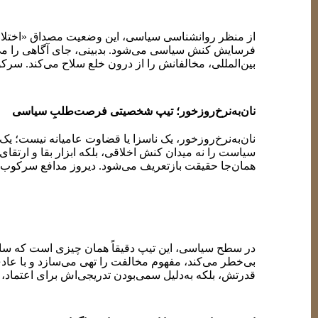
نبرد به رسانه، شبکه‌های اجتماعی و اجتماعات خارج از کش
از منظر روانشناسی سیاسی، این وضعیت مصداق «اختلال سا
فرسایش کنش سیاسی می‌شود. بدبینی، جای آگاهی را می‌
بین‌المللی، مخالفانش را از درون خلع سلاح می‌کند. سرک
نان‌به‌نرخ‌روزخور؛ تیپ شخصیتی فرصت‌طلبِ سیاسی
نان‌به‌نرخ‌روزخور، یک ناسزا یا قضاوت عامیانه نیست؛
سیاست را نه میدان کنش اخلاقی، بلکه ابزار بقا و ارت
همان‌جا حقیقت بازتعریف می‌شود. دیروز مدافع سرکوب، ا
در این الگو، ما با «خودسازگاری فرصت‌طلبانه» مواجه‌ایم؛
موضع عوض می‌کند، چون سیاست را پروژه‌ای شخصی می‌فه
فاند، یا جایگاه بسازد؛ نه زمانی که هزینه واقعی داشته با
در سطح سیاسی، این تیپ دقیقاً همان چیزی است که ساخت
بی‌خطر می‌کند، مفهوم مخالفت را تهی می‌سازد و با ع
قدرتش، بلکه به‌دلیل سمی‌بودن تدریجی‌اش برای اعتماد