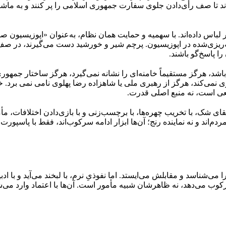
دند تا صف رأی‌دادن جلوی سفارت جمهوری اسلامی را پر کنند و به م
 لباس داده‌اند. با سهمیه و حمایت همان نظام، به‌عنوان «اپوزیسیون صا
مه‌ریزی‌شده در اپوزیسیون. پرچم شیر و خورشید دست می‌گیرند، در صف او
را پاسخ‌گو باشند.
د، هرگز مستقیماً خامنه‌ای را نشانه نمی‌گیرد، هرگز ساختار جمهوری 
نمی‌کند، هرگز از رهبری ملی یا شاهزاده رضا پهلوی نامی نمی بر
عی است، نه منبع اصلی قدرت.
ا القای شک، با تخریب چهره‌ها، با برچسب‌زنی و با بازی‌دادن اختلافات
ردم‌اند و نه نماینده رنج؛ آن‌ها ابزار ادامه سرکوب‌اند، فقط با پاسپ
ا می‌شناسد و مقابلش می‌ایستد. اما نفوذیِ نرم، با لبخند می‌آید و با ا
 سرکوب می‌دهد، نه ظاهرشان شبیه مأمور است. آن‌ها با اعتماد وارد می‌ش
ص» تولید می‌کند. کارش این نیست که اعتراض را خاموش کند؛ کارش ای
ؤثر، و با ساختن دوقطبی‌های جعلی. نتیجه‌اش جامعه‌ای است که به‌جا
می‌خواهد: اپوزیسیونی خسته، متفرق و بی‌اعتماد.