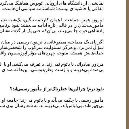
نمایشی، از دانشگاه های اروپایی اتوبوس هماهنگ می‌کر
اتفاقی یا حاشیه‌ای نیست؛ شناسنامه سیاسی آن‌هاست.
امروز، همین جماعت با همان کارنامه ننگین، یک‌شبه تغییر
مأموریت‌شان را در قالبی تازه ادامه می‌دهند: نفوذ برنا
پادشاهی‌خواه جا می‌زنند، بی‌آن‌که حتی یک‌بار گذشته‌شان 
اگر پای یک مصاحبه مطبوعاتی یا تریبون رسمی در میان باش
سؤال نمی‌برد، و هرگز مسئولیت سرکوب را شخصی‌سازی 
حمله‌هایش همیشه متوجه چهره‌های مؤثر اپوزیسیون واق
مزدور صادراتی با باتوم نمی‌زند، با تفرقه می‌کشد. او ب
بی‌صدا، بی‌هزینه و با ژست وطن‌دوستی. این‌ها نه صدای م
نفوذ نرم؛ چرا این‌ها خطرناک‌تر از مأمور رسمی‌اند؟
مأمور رسمی با چکمه می‌آید و با باتوم می‌زند؛ جامعه او ر
بی‌چهره‌اند، بی‌لباس‌اند، بی‌هزینه‌اند. نه شعارشان بوی
این تیپ نفوذ، به‌جای سرکوب مستقیم، «اختلال در تشخی
تردید، با برجسته‌سازی اختلافات، با تخریب چهره‌های م
درون‌خودی می‌شود. این دقیقاً همان چیزی است که رژیم 