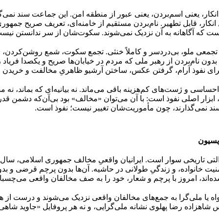
انکار، یعنی اسم‌بردن، یعنی عبور از منطقه امن. این جماعت سند نمی‌گ
نکار، قابل تطهیر. نام‌بردن مستقیم از خامنه‌ای، تعریف صریح جمهوری 
آگاهانه به آن نزدیک نمی‌شوند. سکوت‌شان از سر ندانستن نیست
ا تجمعی ملو، بی‌دردسر و کاملاً خنثی. تجمع سکوت، شمع روشن‌کردن،
 نام‌بردن از رهبر ملی که مردم در خیابان‌ها صریح و یکصدا فریاد زده
ی نفوذ آرام، گرفتن عکس، ساختن آرشیو ظاهریِ مخالفت و خریدن اعت
اسی و ژست‌های کم‌هزینه باقی می‌ماند. نه بیانیه‌ای که بماند، نه م
بزار اصلی نفوذ است: با آن می‌توان «مخالف» بود بی‌آن‌که دشمن قد
 سند نمی‌گذارند، چون مأموریت‌شان تغییر نیست؛ نفوذ است.
یسیون
لتی تاریخی سوار است. ایرانیان واقعیِ مخالف جمهوری اسلامی، سال‌ها پیش
امنیت خانواده، و زندگیِ طولانی در حاشیه. آن‌ها بدون پرچم قرضی و بد
اند، امروز با پرچم‌ و شعار، خود را به صف مخالفان واقعی می‌چسبانند 
ه یا ملی‌گرا به جمع‌های مخالفان واقعی نزدیک می‌شوند و درست از هما
هزاده رضا پهلوی نشانه ملی‌گرایی، و نه هر پروفایل «جاوید شاهی» الز