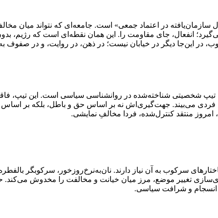
ور منتقل می‌گردد؛ و آن‌جا، سرکوب با چهره‌ای شیک‌تر و زبانی فریبند
زمان‌یافته در اعتماد جمعی» است. جامعه‌ای که نتواند میان مخالف و
گیرد؛ انفعال، جای مقاومت را. این همان نقطه‌ای است که رژیم، بد
وب، در این‌جا دیگر در خیابان نیست؛ در ذهن، در روایت، و در صفوف ب
 یک تیپ شخصیتی شناخته‌شده در روانشناسی سیاسی است. این تیپ، فاق
قای فردی می‌بیند. جهت‌گیری‌اش نه بر اساس حق و باطل، بلکه بر اس
مروز منتقد کنترل‌شده، فردا مخالفِ نمایشی.
 فرد توانایی بالایی در بازنویسی گذشته خود دارد، بدون احساس گناه، بد
مد. رنج مردم برایش داده‌ی مصرفی است، نه مسئله اخلاقی. اعترا
شد.
ارهای سرکوب به آن نیاز دارند. نان‌به‌نرخ‌روزخور، سرکوبگر بالفطر
ادی‌سازی تغییر موضع، مرز میان خیانت و مخالفت را مخدوش می‌کند.
، انسجام و شرافت سیاسی.