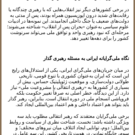
در برخی کشورهای دیگر نیز انقلاب‌هایی که با رهبری چندگانه یا
رقابت‌های شدید درون اپوزیسیون همراه بودند، پس از مدتی به
دولت‌های ضعیف یا جنگ داخلی انجامیدند. این نمونه‌ها در ادبیات
علوم سیاسی به‌عنوان «بحران پس از انقلاب» شناخته می‌شوند؛
مرحله‌ای که نبود رهبری واحد و توافق ملی می‌تواند سرنوشت
کشور را برای دهه‌ها تغییر دهد.
نگاه ملی‌گرایانه ایرانی به مسئله رهبری گذار
در میان جریان‌های ملی‌گرای ایرانی، یکی از استدلال‌های رایج
این است که ایران به‌عنوان کشوری با تنوع قومی، تاریخی
طولانی دولت‌سازی، و موقعیت ژئوپلیتیک حساس، بیش از
بسیاری از کشورها به «رهبری انتقالی با مشروعیت ملی» نیاز
دارد. از این دیدگاه، خطر اصلی نه صرفاً تغییر حکومت بلکه
فروپاشی انسجام ملی در دوره انتقال است. بنابراین، رهبر گذار
باید بتواند هم اعتماد داخلی و هم اعتماد بین‌المللی ایجاد کند.
برخی ملی‌گرایان معتقدند که رهبر انتقالی مطلوب باید سه
ویژگی داشته باشد: نخست، شناخت نظری از سیاست و روابط
بین‌الملل؛ دوم، توانایی ایجاد ائتلاف میان نیروهای مختلف؛ و
سوم، جایگاه نمادین در هویت تاریخی کشور. این سه عامل در