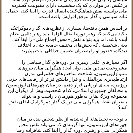
برعکس، در مواردی که یک شخصیت دارای مقبولیت گسترده
ملی توانسته نقش هماهنگ‌کننده انتقال قدرت را ایفا کند، احتمال
ثبات سیاسی و گذار موفق افزایش یافته است.
بر اساس همین یافته‌ها، بسیاری از نظریه‌های گذار دموکراتیک
تأکید می‌کنند که رهبر دوره انتقال الزاماً نباید رهبر دائمی نظام
آینده باشد، اما باید بتواند نقش «محور اجماع ملی» را ایفا کند؛
یعنی شخصیتی که بخش‌های مختلف جامعه حتی با اختلاف
دیدگاه، حضور او را به‌عنوان تضمین حداقلی ثبات بپذیرند.
اگر معیارهای علمی رهبری در دوره‌های گذار سیاسی را،
مشروعیت نمادین ملی، توان ایجاد همگرایی میان نیروهای
متنوع اپوزیسیون، شناخت ساختارهای حکمرانی مدرن،
ارتباط‌پذیری بین‌المللی، و قرار داشتن فراتر از رقابت‌های حزبی
روزمره، مبنای ارزیابی قرار دهیم، در میان چهره‌های اپوزیسیون
و مخالفان جمهوری اسلامی، کدام شخصیت بیش از دیگران این
مجموعه ویژگی‌ها را به‌طور هم‌زمان داراست و می‌تواند
به‌عنوان نقطه همگرایی ملی در یک گذار دموکراتیک ایفای نقش
کند؟
با توجه به تحلیل‌های ارائه‌شده، از نظر شخص بنده در میان
چهره‌های اپوزیسیون، تنها گزینه‌ای که می‌تواند نقش محور
همگرایی ملی و رهبری دوره گذار را ایفا کند، شاهزاده رضا