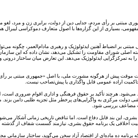
ری مبتنی بر رأی مردم، جدایی دین از دولت، برابری زن و مرد، لغو 
هومی، بسیاری از این گزاره‌ها با اصول متعارف دموکراسی لیبرال همخ
بتنی بر انضباط آهنین ایدئولوژیک و رهبری مادام‌العمر، چگونه می‌توا
ته اصلی شورای مقاومت را تشکیل می‌دهد، نشان داده که این سازمان
 به تمرکزگرایی ایدئولوژیک می‌دهد. این تعارض میان ساختار درونی 
لت موقت پیش از هرگونه مشورت ملی، با اصل «جمهوری مبتنی بر رأی
حاکمیت اراده عمومی قابل واگذاری یا پیش‌تصاحب نیست.
 می‌شود. هرچند تأکید بر حقوق فرهنگی و اداری اقوام ضروری است،
شی دولت مرکزی به واگرایی‌های پرخطر مثل تجزیه طلبی دامن بزند. ملی
سیت مضاعف بررسی شود.
شری، این بند قابل دفاع است. اما تناقض تاریخی زمانی آشکار می‌ش
عیت اخلاقی یک برنامه حقوق بشری، نیازمند گسست شفاف از گذشته 
 برنامه ده ماده‌ای از اقتصاد آزاد سخن می‌گوید، ساختار سازمانی مجا