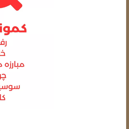
جهان معاصر، بارها شاهد ظهور ایدئولوژی‌هایی بوده که ه