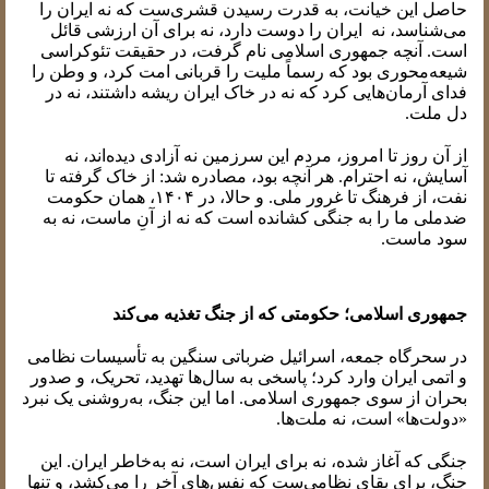
حاصل این خیانت، به قدرت رسیدن قشری‌ست که نه ایران را
می‌شناسد، نه ایران را دوست دارد، نه برای آن ارزشی قائل
است. آنچه جمهوری اسلامی نام گرفت، در حقیقت تئوکراسی
شیعه‌محوری بود که رسماً ملیت را قربانی امت کرد، و وطن را
فدای آرمان‌هایی کرد که نه در خاک ایران ریشه داشتند، نه در
دل ملت.
از آن روز تا امروز، مردم این سرزمین نه آزادی دیده‌اند، نه
آسایش، نه احترام. هر آنچه بود، مصادره شد: از خاک گرفته تا
نفت، از فرهنگ تا غرور ملی. و حالا، در ۱۴۰۴، همان حکومت
ضدملی ما را به جنگی کشانده است که نه از آنِ ماست، نه به
سود ماست.
جمهوری اسلامی؛ حکومتی که از جنگ تغذیه می‌کند
در سحرگاه جمعه، اسرائیل ضرباتی سنگین به تأسیسات نظامی
و اتمی ایران وارد کرد؛ پاسخی به سال‌ها تهدید، تحریک، و صدور
بحران از سوی جمهوری اسلامی. اما این جنگ، به‌روشنی یک نبرد
«دولت‌ها» است، نه ملت‌ها.
جنگی که آغاز شده، نه برای ایران است، نه به‌خاطر ایران. این
جنگ، برای بقای نظامی‌ست که نفس‌های آخر را می‌کشد، و تنها