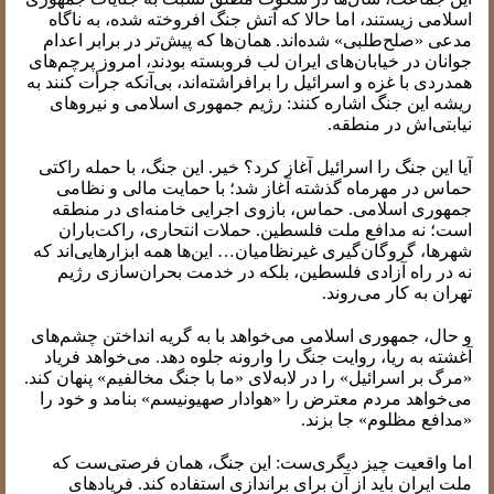
اسلامی زیستند، اما حالا که آتش جنگ افروخته شده، به ناگاه
مدعی «صلح‌طلبی» شده‌اند. همان‌ها که پیش‌تر در برابر اعدام
جوانان در خیابان‌های ایران لب فروبسته بودند، امروز پرچم‌های
همدردی با غزه و اسرائیل را برافراشته‌اند، بی‌آنکه جرأت کنند به
ریشه این جنگ اشاره کنند: رژیم جمهوری اسلامی و نیروهای
نیابتی‌اش در منطقه.
آیا این جنگ را اسرائیل آغاز کرد؟ خیر. این جنگ، با حمله راکتی
حماس در مهرماه گذشته آغاز شد؛ با حمایت مالی و نظامی
جمهوری اسلامی. حماس، بازوی اجرایی خامنه‌ای در منطقه
است؛ نه مدافع ملت فلسطین. حملات انتحاری، راکت‌باران
شهرها، گروگان‌گیری غیرنظامیان… این‌ها همه ابزارهایی‌اند که
نه در راه آزادی فلسطین، بلکه در خدمت بحران‌سازی رژیم
تهران به کار می‌روند.
و حال، جمهوری اسلامی می‌خواهد با به گریه انداختن چشم‌های
آغشته به ریا، روایت جنگ را وارونه جلوه دهد. می‌خواهد فریاد
«مرگ بر اسرائیل» را در لابه‌لای «ما با جنگ مخالفیم» پنهان کند.
می‌خواهد مردم معترض را «هوادار صهیونیسم» بنامد و خود را
«مدافع مظلوم» جا بزند.
اما واقعیت چیز دیگری‌ست: این جنگ، همان فرصتی‌ست که
ملت ایران باید از آن برای براندازی استفاده کند. فریادهای