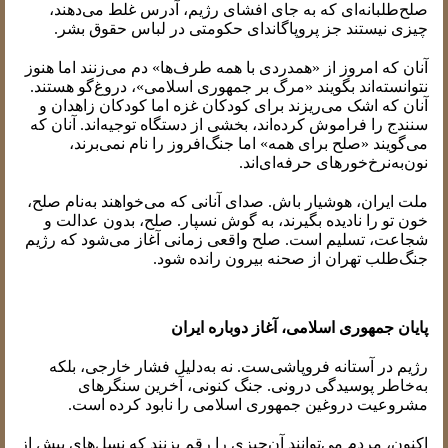
صلح‌طلبانه‌ای که به جای افشای رژیم، آدرس غلط می‌دهند،
چیزی نیستند جز پروپاگاندای حکومتی در لباس حقوق بشر.
آنان که امروز از «همدردی با همه طرف‌ها» دم می‌زنند اما هنوز
نتوانسته‌اند بگویند «مرگ بر جمهوری اسلامی»، دروغ‌گو هستند.
آنان که اشک می‌ریزند برای کودکان غزه اما کودکان زاهدان و
سنندج را فراموش کرده‌اند، بخشی از دستگاه توجیه‌اند. آنان که
می‌گویند «صلح برای همه» اما جنگ‌افروز را نام نمی‌برند،
نون‌به‌نرخ‌خورهای حرفه‌ای‌اند.
ملت ایران، هوشیار باش. صدای آنانی که می‌خواهند به‌نام صلح،
خون تو را نادیده بگیرند، به گوش نسپار. صلح، بدون عدالت و
شجاعت، تسلیم است. صلح واقعی زمانی آغاز می‌شود که رژیم
جنگ‌طلب تهران از صحنه بیرون رانده شود.
پایان جمهوری اسلامی، آغاز دوباره ایران
رژیم در آستانه فروپاشی‌ست. نه به‌دلیل فشار خارجی، بلکه
به‌خاطر پوسیدگی درونی. جنگ کنونی، آخرین سنگرهای
مشروعیت دروغین جمهوری اسلامی را نابود کرده است.
اکنون، مردم می‌توانند آن‌چیزی را رقم بزنند که نسل‌های پیش از