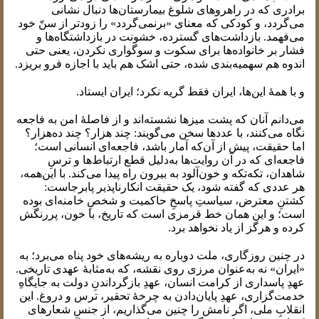
برادری که در راهروهای شلوغ بیمارستان‌ها دنبال نشانی
می‌گردد، و کودکی که معنای «برنمی‌گردد» را زودتر از سنّ خود
می‌فهمد. بازداشت‌های گسترده، خشونت در بازداشتگاه‌ها و
فشار بر خانواده‌ها برای سکوت و سوگواری نکردن، یعنی حتی
اندوه هم سهمیه‌بندی شده، حتی اشک هم باید با اجازه فرو بریزد.
و با همهٔ این‌ها، ایران فقط گریه نکرد؛ ایران ایستاد.
می‌دانم آنان که پشت میزها نشسته‌اند و از فاصلهٔ امن به فاجعه
نگاه می‌کنند، با عددها سخن می‌گویند: چند هزار؟ چند ده‌هزار؟
اما حقیقت، پیش از آن‌که آمار باشد، فاجعه‌ای انسانی است؛
فاجعه‌ای که در آن روایت‌ها به‌دلیل قطع ارتباط‌ها و ترسِ
شاهدان، تکه‌تکه و خون‌آلود به بیرون راه پیدا می‌کند. با این‌همه،
هر عددی که گفته شود، یک حقیقت انکارناپذیر پابرجاست:
کشتنِ معترض، سیاستِ پاسخِ حاکمیت و شخصِ خامنه‌ای بوده
است؛ و این همان خط قرمزی است که تاریخ، با خون، پررنگش
کرده و هرگز از یاد نخواهد برد.
در چنین روزگاری، ملت دوباره به ریشه‌های خود پناه می‌برد؛ به
«ایران» نه به‌عنوان مرزی روی نقشه، که به‌مثابهٔ عهدی تاریخی.
عهدِ پاسداری از کرامت انسان، عهدِ بازگرداندنِ دولت به جایگاهِ
خدمت‌گزاری، عهدِ پایان‌دادن به چرخهٔ تحقیر، ترس و دروغ. این
انقلابِ ملی، اگر نامش را چنین می‌گذاریم، از جنسِ شعارهای