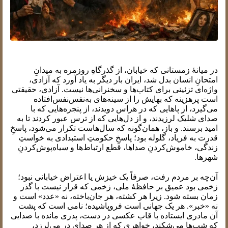
در میانهٔ زمستانی که خیابان، از گذرگاهِ روزمره به میدانِ
امتحانِ انسان بدل شد، ایران بار دیگر به یاد آورد که آزادی،
واژه‌ای تزئینی برای کتاب‌ها و سخنرانی‌ها نیست. آزادی، حقیقتی
است پرهزینه که بهایش را از سینه‌های به‌نفس‌نفس‌افتاده
می‌گیرد، از پاهایی که در هراس دویدند، از پنجره‌هایی که با
صدای شلیک لرزیدند، و از دل‌هایی که از ترس عبور کردند تا به
امید برسند. و باز، همان‌گونه که سال‌هاست تکرار می‌شود، پاسخِ
قدرت به فریاد، گلوله بود؛ پاسخِ حکومتِ استبدادی به خواستِ
زندگی، خاموش‌کردنِ صداها، قطع ارتباط‌ها و سیاه‌پوش‌کردنِ
شهرها.
آن‌چه بر مردم رفت، صرفاً یک خیزش یا اعتراض خیابانی نبود؛
زخمی بود عمیق بر حافظهٔ ملی، زخمی که قرار نیست با گذر
زمان بسته شود. زیرا هر کشته، هر جان‌باخته، نه «عدد» است و
نه «خبر». هر یک جهانی است فروپاشیده؛ نامی است که پشت
آن مادری ایستاده با قاب عکسی در دست، پدری مانده با صدایی
که شب‌ها می‌شکند، خواهری که از هر صدای در می‌لرزد،