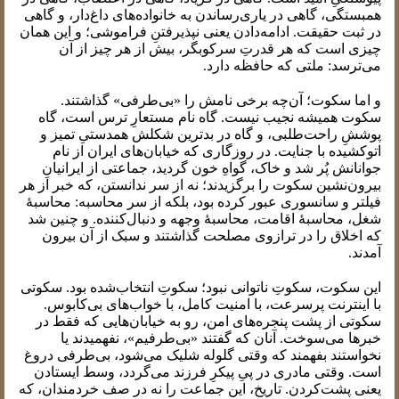
همبستگی، گاهی در یاری‌رساندن به خانواده‌های داغ‌دار، و گاهی
در ثبت حقیقت. ادامه‌دادن یعنی نپذیرفتنِ فراموشی؛ و این همان
چیزی است که هر قدرتِ سرکوبگر، بیش از هر چیز از آن
می‌ترسد: ملتی که حافظه دارد.
و اما سکوت؛ آن‌چه برخی نامش را «بی‌طرفی» گذاشتند.
سکوت همیشه نجیب نیست. گاه نام مستعارِ ترس است، گاه
پوششِ راحت‌طلبی، و گاه در بدترین شکلش همدستیِ تمیز و
اتوکشیده با جنایت. در روزگاری که خیابان‌های ایران از نام
جوانانش پُر شد و خاک، گواهِ خون گردید، جماعتی از ایرانیانِ
بیرون‌نشین سکوت را برگزیدند؛ نه از سر ندانستن، که خبر از هر
فیلتر و سانسوری عبور کرده بود، بلکه از سر محاسبه: محاسبهٔ
شغل، محاسبهٔ اقامت، محاسبهٔ وجهه و دنبال‌کننده. و چنین شد
که اخلاق را در ترازوی مصلحت گذاشتند و سبک از آن بیرون
آمدند.
این سکوت، سکوتِ ناتوانی نبود؛ سکوتِ انتخاب‌شده بود. سکوتی
با اینترنت پرسرعت، با امنیت کامل، با خواب‌های بی‌کابوس.
سکوتی از پشت پنجره‌های امن، رو به خیابان‌هایی که فقط در
خبرها می‌سوخت. آنان که گفتند «بی‌طرفیم»، نفهمیدند یا
نخواستند بفهمند که وقتی گلوله شلیک می‌شود، بی‌طرفی دروغ
است. وقتی مادری در پیِ پیکرِ فرزند می‌گردد، وسط ایستادن
یعنی پشت‌کردن. تاریخ، این جماعت را نه در صف خردمندان، که