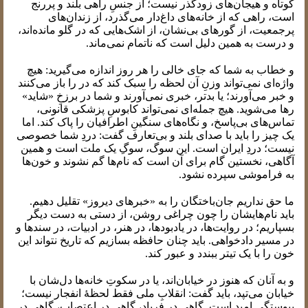
کوتاه و هیجان‌های زودگذر نیست؛ از جنسِ راهی بلند و پررنج
است، راهی که از خانه‌های داغ‌دار می‌گذرد، از زندان‌های
پرجمعیت، از گورهای بی‌نشان، از اشک‌هایی که در گلو مانده‌اند،
و درست به همین دلیل است که ناتمام نمی‌ماند.
و خطاب به شما که جای خالی را هر روز اندازه می‌گیرید: هیچ
واژه‌ای نمی‌تواند وزنِ آن لحظه را سبک کند که در را باز می‌کنند
و خبر می‌آورند؛ یا بدتر، خبری نمی‌آورند و شما در برزخِ «شاید»
رها می‌شوید. هیچ جمله‌ای نمی‌تواند کابوسِ پزشکی قانونی،
تماس‌های بی‌پاسخ، و نگاه‌های سنگینِ اطرافیان را پاک کند. اما
یک چیز را باید با صدای بلند و بی‌تعارف گفت: دردِ شما خصوصی
نیست؛ دردِ ایران است. این سوگ، سوگِ یک ملت است و همین
آگاهی، نخستین گام برای آن است که نام‌ها گم نشوند و خون‌ها
به فراموشی سپرده نشود.
ما حق نداریم جان‌باختگان را به «خبرهای دیروز» تقلیل دهیم.
باید نام‌هایشان را چون چراغی روشن، از دستی به دست دیگر
بسپاریم؛ در روایت‌ها، در یادبودها، در هنر، در ادبیات، در سندها و
در مسیر دادخواهی. باید چنان حافظه بسازیم که تاریخ نتواند این
خون را با یک تیتر ببندد و عبور کند.
و به آنان که هنوز در خیابان‌اند، یا در سکوتِ خانه‌ها دل‌شان با
خیابان می‌تپد، باید گفت: انقلابِ ملی فقط لحظهٔ انفجار نیست؛
پیوستگیِ امید است. گاهی در فریاد، گاهی در اعتصاب، گاهی در