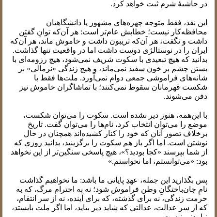
در حاشیهٔ شرم ثبت خواهد کرد.
این نقد، فقط متوجه چهره‌های مشهور یا دانشگاهیان
محافظه‌کار نیست؛ خطابش عام‌تر است: هر آن‌که توانِ گفتن
داشت و نگفت، هر آن‌که تریبون داشت و خاموش ماند، هر آن‌که
ایران را در نوستالژی دوست داشت اما در واقعیت تنها گذاشت.
بدانید که هیچ تبعیدی با سکوت شریف نمی‌شود، هیچ رزومه‌ای با
بستن چشم بر خون سفید نمی‌ماند، و هیچ زندگی «نرمالی» بر
شانه‌های فراموشی جمعی دوام نمی‌آورد. ملت‌ها فقط با
شکست قهرمانان سقوط نمی‌کنند؛ با تماشاگران خاموش نیز
دفن می‌شوند.
با این‌همه، هنوز دیر نشده است. سکوت را می‌توان شکست،
موضع را می‌توان انتخاب کرد، نام‌ها را می‌توان گفت. تاریخ
برخلاف تصور آنان که خود را کنار کشیده‌اند همچنان در حال
نوشتن است. اما اگر باز هم سکوت را برگزینید، بدانید روزی که
از شما بپرسند «کجا بودید؟»، هیچ پاسخی سنگین‌تر از این نخواهد
بود: «می‌توانستم، اما نخواستم.»
پس بگذارید این جمله، عهدِ پایانی ما باشد: ما نخواهیم گذاشت
نامِ جان‌باختگانِ وطن فراموش شود؛ نه به احترام مرگ، که به
حرمت زندگی، نه برای گذشته، که برای آینده، نه از سر انتقام،
که از سر عدالت، عدالتی که شاید دیر بیاید، اما اگر ملت بایستد،
نیامدنی نیست.