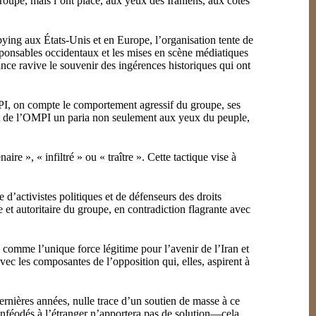
groupe, mais l’ont placé, aux yeux des Iraniens, aux côtés
ying aux États-Unis et en Europe, l’organisation tente de
sponsables occidentaux et les mises en scène médiatiques
nce ravive le souvenir des ingérences historiques qui ont
OMPI, on compte le comportement agressif du groupe, ses
fait de l’OMPI un paria non seulement aux yeux du peuple,
re », « infiltré » ou « traître ». Cette tactique vise à
e d’activistes politiques et de défenseurs des droits
 et autoritaire du groupe, en contradiction flagrante avec
e comme l’unique force légitime pour l’avenir de l’Iran et
ec les composantes de l’opposition qui, elles, aspirent à
rnières années, nulle trace d’un soutien de masse à ce
nféodés à l’étranger n’apportera pas de solution—cela