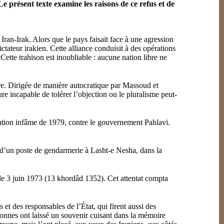
e présent texte examine les raisons de ce refus et de
Iran-Irak. Alors que le pays faisait face à une agression
ictateur irakien. Cette alliance conduisit à des opérations
 Cette trahison est inoubliable : aucune nation libre ne
re. Dirigée de manière autocratique par Massoud et
ure incapable de tolérer l’objection ou le pluralisme peut-
lution infâme de 1979, contre le gouvernement Pahlavi.
d’un poste de gendarmerie à Lasht-e Nesha, dans la
 le 3 juin 1973 (13 khordâd 1352). Cet attentat compta
 et des responsables de l’État, qui firent aussi des
ersonnes ont laissé un souvenir cuisant dans la mémoire