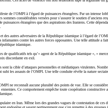
innocents. Ces actes de violence ont non seulement sapé la légitimité du 
feste de l’OMPI à l’égard de puissances étrangères. Par un intense lobb
es sommes considérables versées pour s’assurer le soutien d’anciens re
e puissances étrangères que des aspirations des Iraniens. Cette dépenda
.
ion et des autres adversaires de la République islamique à l’égard de l’
es infamantes contre les autres forces opposantes. Une telle attitude a 
République islamique.
 de qualificatifs tels qu’« agent de la République islamique », « mercenai
voix discordante en exil.
urs sont la cible d’attaques personnelles et médiatiques virulentes. Nombr
subi les assauts de l’OMPI. Une telle conduite révèle la nature sectaire
l’OMPI ne reconnaît aucune pluralité des points de vue. Elle se considèr
 ou ennemies. Ce comportement empêche toute coopération constructive av
slamique.
pulaire en Iran. Même lors des grandes vagues de contestation de ces de
ment endogène et savent pertinemment que s’en remettre à des groupes i