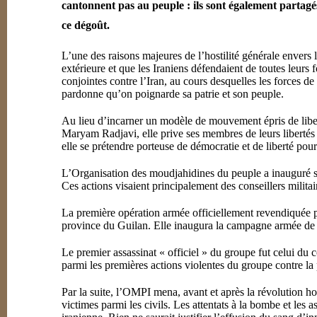
cantonnent pas au peuple : ils sont également partagé
ce dégoût.
L’une des raisons majeures de l’hostilité générale envers l
extérieure et que les Iraniens défendaient de toutes leurs 
conjointes contre l’Iran, au cours desquelles les forces de 
pardonne qu’on poignarde sa patrie et son peuple.
Au lieu d’incarner un modèle de mouvement épris de liber
Maryam Radjavi, elle prive ses membres de leurs libertés in
elle se prétendre porteuse de démocratie et de liberté pour
L’Organisation des moudjahidines du peuple a inauguré se
Ces actions visaient principalement des conseillers militai
La première opération armée officiellement revendiquée 
province du Guilan. Elle inaugura la campagne armée de l
Le premier assassinat « officiel » du groupe fut celui du
parmi les premières actions violentes du groupe contre la 
Par la suite, l’OMPI mena, avant et après la révolution hon
victimes parmi les civils. Les attentats à la bombe et les