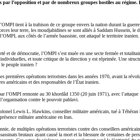
s par l’opposition et par de nombreux groupes hostiles au régime. L
’OMPI tient à la trahison de ce groupe envers la nation durant la guerre 
forces leur terre, les moudjahidines se sont alliés à Saddam Hussein, le d
l’OMPI, aux côtés de l’armée baassiste, ont attaqué le territoire iranien.
té et de démocratie, l’OMPI s’est muée en une secte fermée et totalitai
dividuelles, et toute critique de la direction y est réprimée. Une struct
 le peuple iranien ?
s premières opérations terroristes dans les années 1970, avant la révo
res américains et des responsables de l’État iranien.
par l’OMPI remonte au 30 khordâd 1350 (20 juin 1971), avec l’attaque 
’organisation contre le pouvoir pahlavi.
 colonel Lewis L. Hawkins, conseiller militaire américain, tué à Téhéran
présence militaire américaine en Iran.
nie, de multiples opérations terroristes contre des conseillers américains
 assassinats brutaux ayant causé la mort et la blessure de centaines de p