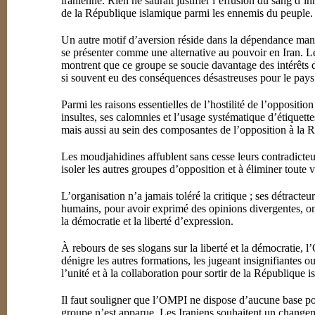
iranienne. Rien ne saurait justifier l’effusion du sang d’
de la République islamique parmi les ennemis du peuple.
Un autre motif d’aversion réside dans la dépendance mani
se présenter comme une alternative au pouvoir en Iran. L
montrent que ce groupe se soucie davantage des intérêts d
si souvent eu des conséquences désastreuses pour le pays
Parmi les raisons essentielles de l’hostilité de l’opposit
insultes, ses calomnies et l’usage systématique d’étiquett
mais aussi au sein des composantes de l’opposition à la 
Les moudjahidines affublent sans cesse leurs contradicteurs
isoler les autres groupes d’opposition et à éliminer toute 
L’organisation n’a jamais toléré la critique ; ses détracte
humains, pour avoir exprimé des opinions divergentes, ont 
la démocratie et la liberté d’expression.
À rebours de ses slogans sur la liberté et la démocratie, 
dénigre les autres formations, les jugeant insignifiantes
l’unité et à la collaboration pour sortir de la République i
Il faut souligner que l’OMPI ne dispose d’aucune base po
groupe n’est apparue. Les Iraniens souhaitent un change