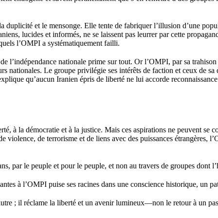
a duplicité et le mensonge. Elle tente de fabriquer l’illusion d’une popu
aniens, lucides et informés, ne se laissent pas leurrer par cette propagan
quels l’OMPI a systématiquement failli.
 et de l’indépendance nationale prime sur tout. Or l’OMPI, par sa trahiso
rs nationales. Le groupe privilégie ses intérêts de faction et ceux de sa 
explique qu’aucun Iranien épris de liberté ne lui accorde reconnaissance
rté, à la démocratie et à la justice. Mais ces aspirations ne peuvent se c
 de violence, de terrorisme et de liens avec des puissances étrangères,
s, par le peuple et pour le peuple, et non au travers de groupes dont l’h
antes à l’OMPI puise ses racines dans une conscience historique, un patr
utre ; il réclame la liberté et un avenir lumineux—non le retour à un pa