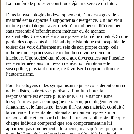
La manière de protester constitue déjà un exercice du futur.
Dans la psychologie du développement, l’un des signes de la
maturité est la capacité à supporter la divergence. Un individu
mature peut dialoguer avec quelqu’un qui pense différemment
sans ressentir d’effondrement intérieur ou de menace
existentielle. Une société mature possède la même qualité. Si une
partie des opposants à la République islamique est incapable de
tolérer des voix différentes au sein de son propre camp, cela
indique que le processus de maturation civique demeure
inachevé. Une société qui répond aux divergences par l’insulte
reste enfermée dans un niveau de réaction émotionnelle
susceptible, plus tard encore, de favoriser la reproduction de
l’autoritarisme.
Pour les citoyens et les sympathisants qui se considèrent comme
nationalistes, patriotes et partisans d’un Iran libre, la
responsabilité est encore plus lourde. Car le nationalisme,
lorsqu’il n’est pas accompagné de raison, peut dégénérer en
fanatisme, et le fanatisme, lorsqu’il n’est pas maîtrisé, conduit à
la violence. Le véritable nationalisme iranien repose sur la
responsabilité et non sur la haine. La responsabilité signifie que
chaque individu comprend que son comportement ne lui
appartient pas uniquement à lui-même, mais qu’il est perçu au
nom de l’Iran, de la culture iranienne et d’un idéal national.