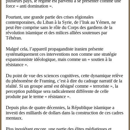
plusieurs pays, le régime est parvenu à se présenter comme une
force « anti domination ».
Pourtant, une grande partie des crises régionales
contemporaines, du Liban à la Syrie, de l’Irak au Yémen, ne
peut être comprise sans le rôle du Corps des gardiens de la
révolution islamique et des milices alliées soutenues par
Téhéran.
Malgré cela, l’appareil propagandiste iranien présente
systématiquement ces interventions non comme une stratégie
expansionniste idéologique, mais comme un « soutien à la
résistance ».
Du point de vue des sciences cognitives, cette dynamique relève
du phénomène de Framing, c’est à dire du cadrage narratif de la
réalité. Si un groupe armé est désigné comme « terroriste », la
perception publique sera radicalement différente de celle
produite par le terme « résistance ».
Depuis plus de quatre décennies, la République islamique a
investi des milliards de dollars dans la construction de ces cadres
mentaux.
Plus inquiétant encore, une partie des élites médiatiques et